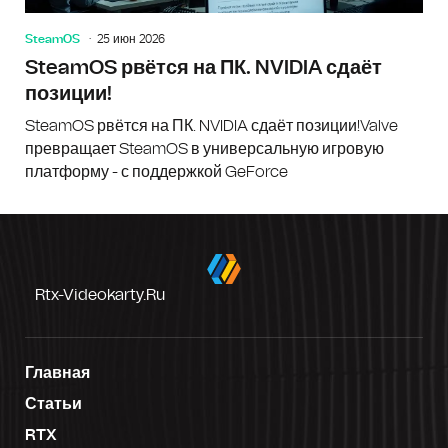
SteamOS
25 июн 2026
SteamOS рвётся на ПК. NVIDIA сдаёт
позиции!
SteamOS рвётся на ПК. NVIDIA сдаёт позиции!Valve
превращает SteamOS в универсальную игровую
платформу - с поддержкой GeForce
Rtx-Videokarty.ru
Главная
Статьи
RTX