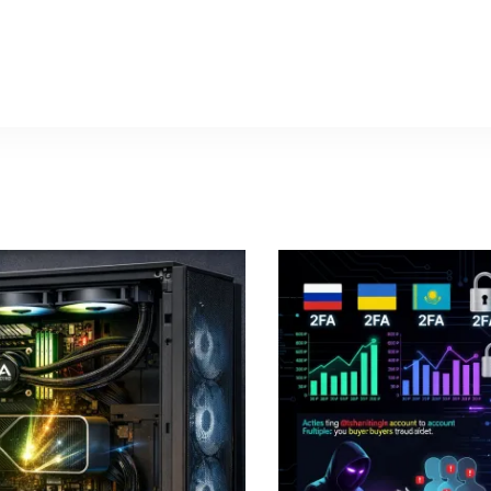
rtx-videokarty.ru