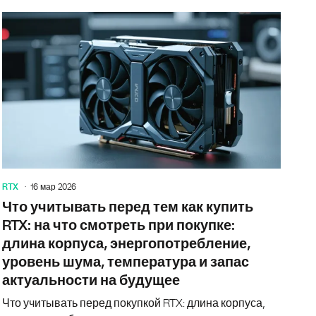
ориентиры при выборе RTX: практический гид по выбору вид
Подробный
RTX
16 мар 2026
Что учитывать перед тем как купить
RTX: на что смотреть при покупке:
длина корпуса, энергопотребление,
уровень шума, температура и запас
актуальности на будущее
Что учитывать перед покупкой RTX: длина корпуса,