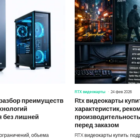
RTX видеокарты
24 фев 2026
 разбор преимуществ
Rtx видеокарты купи
ехнологий
характеристик, реко
я без лишней
производительность 
перед заказом
 ограничений, объема
RTX видеокарты купить: под